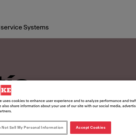
service Systems
tía
e uses cookies to enhance user experience and to analyze performance and traff
calidad y la garantía de Franke
 also share information about your use of our site with our social media, adverti
artners.
 Not Sell My Personal Information
Accept Cookies