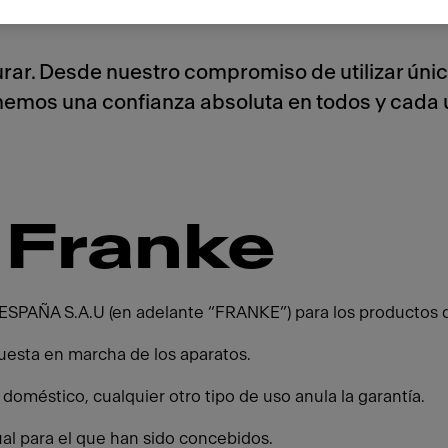
rar. Desde nuestro compromiso de utilizar únic
nemos una confianza absoluta en todos y cada 
 Franke
ESPAÑA S.A.U (en adelante “FRANKE”) para los productos d
 puesta en marcha de los aparatos.
oméstico, cualquier otro tipo de uso anula la garantía.
ual para el que han sido concebidos.