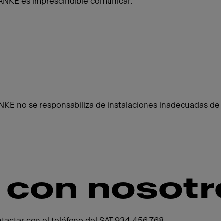
FRANKE es imprescindible comunicar:
RANKE no se responsabiliza de instalaciones inadecuadas de
 con nosotr
ontactar con el teléfono del SAT 934 456 768