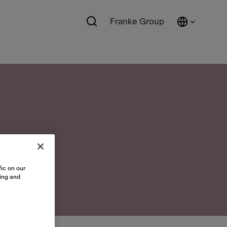
Franke Group
ic on our
sing and