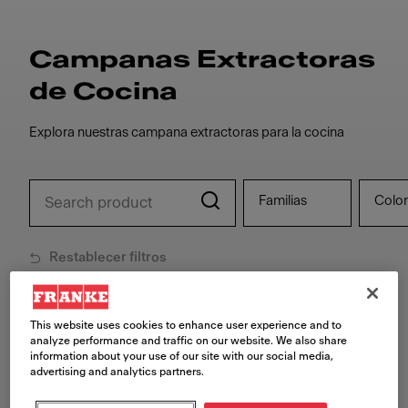
Campanas Extractoras
de Cocina
Explora nuestras campana extractoras para la cocina
Familias
Colo
Restablecer filtros
This website uses cookies to enhance user experience and to
analyze performance and traffic on our website. We also share
information about your use of our site with our social media,
advertising and analytics partners.