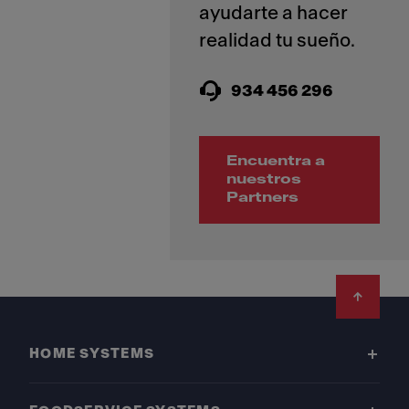
ayudarte a hacer
934 456 296
Encuentra a
nuestros
Partners
Footer
HOME SYSTEMS