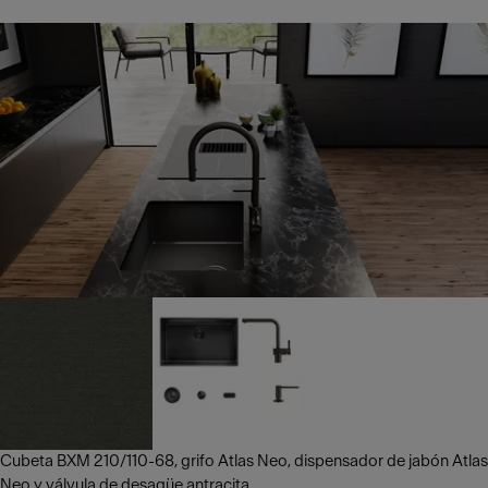
Cubeta BXM 210/110-68, grifo Atlas Neo, dispensador de jabón Atlas
Neo y válvula de desagüe antracita