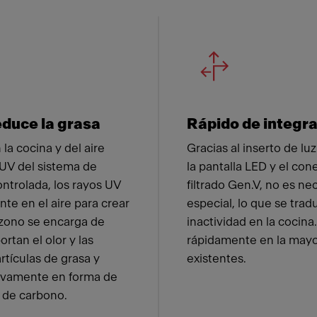
 Franke
educe la grasa
Rápido de integrar 
la cocina y del aire
Gracias al inserto de l
 UV del sistema de
la pantalla LED y el con
ontrolada, los rayos UV
filtrado Gen.V, no es n
te en el aire para crear
especial, lo que se tr
ozono se encarga de
inactividad en la cocina
rtan el olor y las
rápidamente en la mayor
rtículas de grasa y
existentes.
sivamente en forma de
 de carbono.