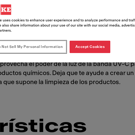
e uses cookies to enhance user experience and to analyze performance and traff
 also share information about your use of our site with our social media, adverti
artners.
 Not Sell My Personal Information
Accept Cookies
l sistema de filtrado UVC Gen.V es la solución id
provecha el poder de la luz de la banda UV-C 
productos químicos. Deja que te ayude a crear u
a que supone la limpieza de los productos.
rísticas