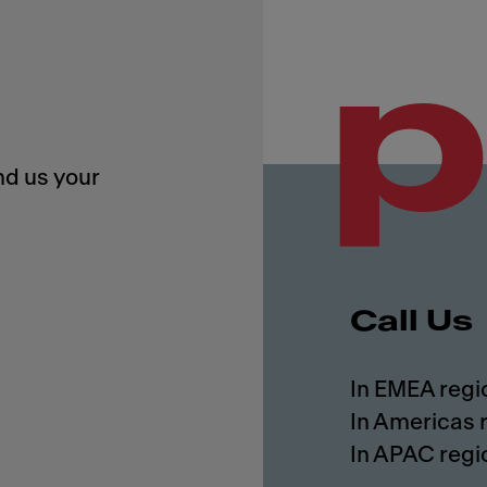
p
nd us your
Call Us
In EMEA regi
In Americas 
In APAC regi