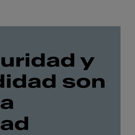
uridad y
idad son
ra
dad