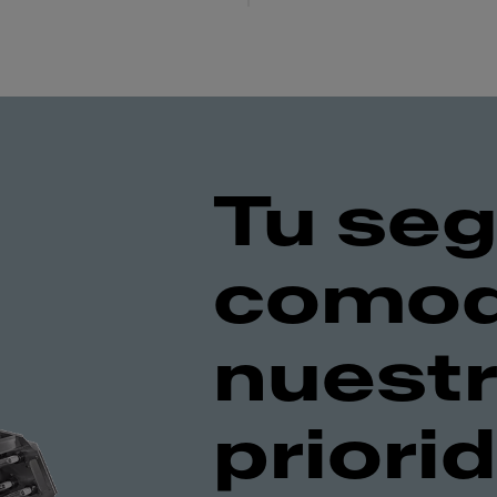
Tu seg
comod
nuest
priori