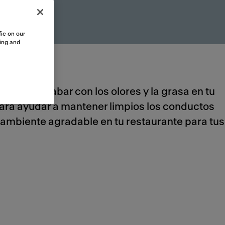
ic on our
sing and
eal para acabar con los olores y la grasa en tu
para ayudar a mantener limpios los conductos
n ambiente agradable en tu restaurante para tus