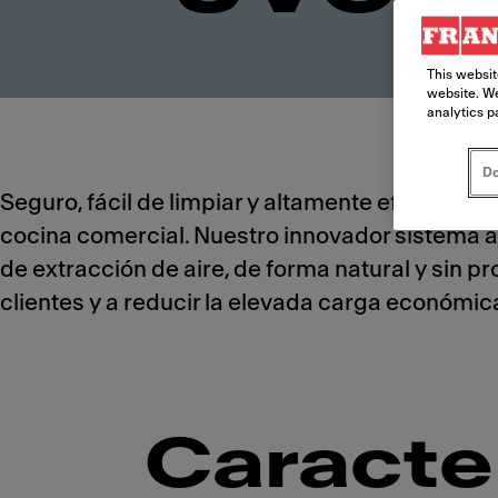
This websit
website. We
analytics p
Do
Seguro, fácil de limpiar y altamente efectivo, e
cocina comercial. Nuestro innovador sistema a
de extracción de aire, de forma natural y sin 
clientes y a reducir la elevada carga económic
Caracte