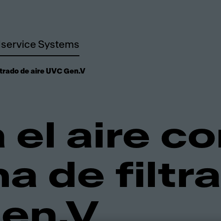
service Systems
ltrado de aire UVC Gen.V
 el aire co
a de filtr
en.V