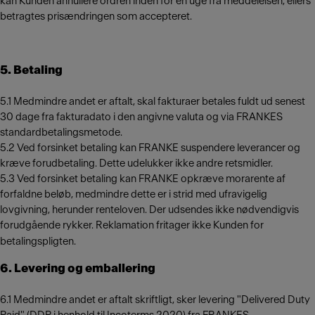
kan Kunden annullere ordren inden for én uge fra meddelelsen, ellers
betragtes prisændringen som accepteret.
5. Betaling
5.1 Medmindre andet er aftalt, skal fakturaer betales fuldt ud senest
30 dage fra fakturadato i den angivne valuta og via FRANKES
standardbetalingsmetode.
5.2 Ved forsinket betaling kan FRANKE suspendere leverancer og
kræve forudbetaling. Dette udelukker ikke andre retsmidler.
5.3 Ved forsinket betaling kan FRANKE opkræve morarente af
forfaldne beløb, medmindre dette er i strid med ufravigelig
lovgivning, herunder renteloven. Der udsendes ikke nødvendigvis
forudgående rykker. Reklamation fritager ikke Kunden for
betalingspligten.
6. Levering og emballering
6.1 Medmindre andet er aftalt skriftligt, sker levering "Delivered Duty