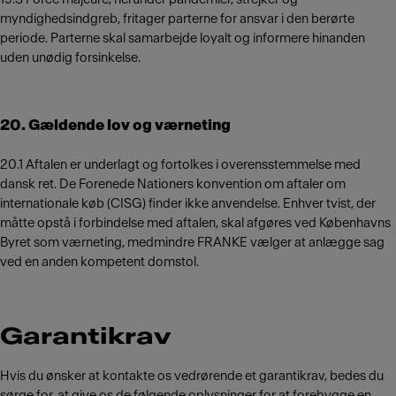
myndighedsindgreb, fritager parterne for ansvar i den berørte
periode. Parterne skal samarbejde loyalt og informere hinanden
uden unødig forsinkelse.
20. Gældende lov og værneting
20.1 Aftalen er underlagt og fortolkes i overensstemmelse med
dansk ret. De Forenede Nationers konvention om aftaler om
internationale køb (CISG) finder ikke anvendelse. Enhver tvist, der
måtte opstå i forbindelse med aftalen, skal afgøres ved Københavns
Byret som værneting, medmindre FRANKE vælger at anlægge sag
ved en anden kompetent domstol.
Garantikrav
Hvis du ønsker at kontakte os vedrørende et garantikrav, bedes du
sørge for, at give os de følgende oplysninger for at forebygge en