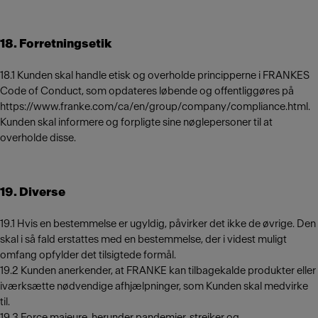
18. Forretningsetik
18.1 Kunden skal handle etisk og overholde principperne i FRANKES
Code of Conduct, som opdateres løbende og offentliggøres på
https://www.franke.com/ca/en/group/company/compliance.html.
Kunden skal informere og forpligte sine nøglepersoner til at
overholde disse.
19. Diverse
19.1 Hvis en bestemmelse er ugyldig, påvirker det ikke de øvrige. Den
skal i så fald erstattes med en bestemmelse, der i videst muligt
omfang opfylder det tilsigtede formål.
19.2 Kunden anerkender, at FRANKE kan tilbagekalde produkter eller
iværksætte nødvendige afhjælpninger, som Kunden skal medvirke
til.
19.3 Force majeure, herunder pandemier, strejker og