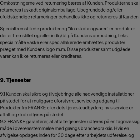
Omkostningerne ved returnering bæres af Kunden. Produkterne skal
returneres i uskadt originalemballage. Ubegrundede og/eller
ufuldstændige returneringer behandles ikke og returneres til Kunden.
Specialfremstillede produkter og "ikke-katalogvarer" er produkter,
der er fremstillet og/eller indkøbt på Kundens anmodning, f.eks.
specialmålte vaske eller speciallakerede emhætter, produkter
præget med Kundens logo m.m. Disse produkter samt udgåede
varer kan ikke returneres eller krediteres.
9. Tjenester
9.1 Kunden skal sikre og tilvejebringe alle nødvendige installationer
på stedet for at muliggøre uforstyrret service og adgang til
Produkter fra FRANKE eller dets tjenesteudbydere, hvis service er
aftalt og skal udføres på stedet.
9.2 FRANKE garanterer, at aftalte tjenester udføres på en fagmæssig
måde i overensstemmelse med gængs branchepraksis. Hvis en
afvigelse opdages inden for 30 dage efter arbejdets udførelse, og