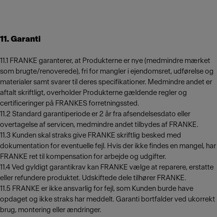
11. Garanti
11.1 FRANKE garanterer, at Produkterne er nye (medmindre mærket
som brugte/renoverede), fri for mangler i ejendomsret, udførelse og
materialer samt svarer til deres specifikationer. Medmindre andet er
aftalt skriftligt, overholder Produkterne gældende regler og
certificeringer på FRANKES forretningssted.
11.2 Standard garantiperiode er 2 år fra afsendelsesdato eller
overtagelse af servicen, medmindre andet tilbydes af FRANKE.
11.3 Kunden skal straks give FRANKE skriftlig besked med
dokumentation for eventuelle fejl. Hvis der ikke findes en mangel, har
FRANKE ret til kompensation for arbejde og udgifter.
11.4 Ved gyldigt garantikrav kan FRANKE vælge at reparere, erstatte
eller refundere produktet. Udskiftede dele tilhører FRANKE.
11.5 FRANKE er ikke ansvarlig for fejl, som Kunden burde have
opdaget og ikke straks har meddelt. Garanti bortfalder ved ukorrekt
brug, montering eller ændringer.