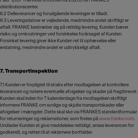
Paid" (DDP i henhold til Incoterms 2020) fra FRANKES
distributionscenter.
6.2 Delleverancer og forudgående leveringer er tilladt.
6.3 Leveringsdatoer er vejledende, medmindre andet skriftligt er
aftalt. FRANKE bestræber sig på rettidig levering. Kunden bærer
risiko og omkostninger ved forsinkelse forårsaget af Kunden.
Forsinket levering giver ikke Kunden ret til ophævelse eller
erstatning, medmindre andet er udtrykkeligt aftalt.
7. Transportinspektion
7.1 Kunden er forpligtet til straks efter modtagelsen at kontrollere
leverancen og notere eventuelle afvigelser og skader på fragtbrevet.
Kunden skal inden for 7 kalenderdage fra modtagelsen skriftligt
informere FRANKE om synlige og skjulte transportskader eller
afvigelser i mængder. Dette skal ske via FRANKES standardformular
for returneringer og reklamationer, som findes på
www.franke.com
.
Undlader Kunden at give meddelelse rettidigt, anses leverancen for
godkendt, og retten til at reklamere bortfalder.