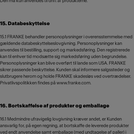
Den må kun anvendes til drift af produkterne.
15. Databeskyttelse
15.1 FRANKE behandler personoplysninger i overensstemmelse med
gældende databeskyttelseslovgivning. Personoplysninger kan
anvendes til bestilling, support og markedsføring. Den registrerede
kan til enhver tid modsætte sig markedsføring uden begrundelse.
Personoplysninger kan blive overført til lande som USA. FRANKE
sikrer passende beskyttelse. Kunden skal informere salgssteder og
slutbrugere herom og holde FRANKE skadesløs ved overtrædelser.
Privatlivspolitikken findes på www.franke.com.
16. Bortskaffelse af produkter og emballage
16.1 Medmindre ufravigelig lovgivning kræver andet, er Kunden
ansvarlig for, på egen regning, at bortskaffe de leverede produkter
ved endt anvendelse samt emballage (med undtagelse af paller) i