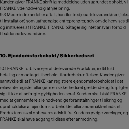
Kunden giver FRANKE skriftlig meddelelse uden ugrundet ophold, vil
FRANKE yde nødvendig afhjælpning.
9.3 Medmindre andet er aftalt, handler tredjepartsleverandører (f.eks.
til installation) som uafhængige entreprenører, selv om de henvises til
og instrueres af FRANKE. FRANKE påtager sig intet ansvar i forhold
til sådanne leverandører.
10. Ejendomsforbehold / Sikkerhedsret
10.1 FRANKE forbliver ejer af de leverede Produkter, indtil fuld
betaling er modtaget i henhold til ordrebekræftelsen. Kunden giver
samtykke til, at FRANKE kan registrere ejendomsforbeholdet i det
relevante register eller gøre en sikkerhedsret gældende og forpligter
sig til ikke at anfægte gyldigheden heraf. Kunden skal bistå FRANKE
med at gennemføre alle nødvendige foranstaltninger til sikring og
opretholdelse af ejendomsforbeholdet eller anden sikkerhedsret.
Produkterne skal opbevares adskilt fra Kundens øvrige varelager, og
FRANKE skal have adgang til disse efter anmodning.