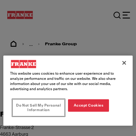
...
Franke Group
Editore
This website uses cookies to enhance user experience and to
analyze performance and traffic on our website. We also share
information about your use of our site with our social media,
advertising and analytics partners.
Do Not Sell My Personal
Accept Cookies
Information
Franke Management AG
Franke-Strasse 2
4663 Aarburg