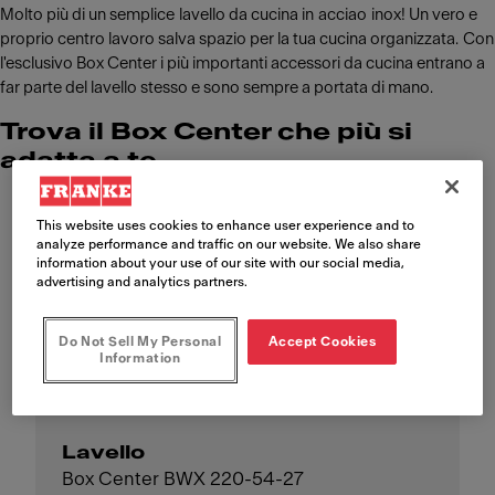
Molto più di un semplice lavello da cucina in acciao inox! Un vero e
proprio centro lavoro salva spazio per la tua cucina organizzata. Con
l'esclusivo Box Center i più importanti accessori da cucina entrano a
far parte del lavello stesso e sono sempre a portata di mano.
Trova il Box Center che più si
adatta a te
This website uses cookies to enhance user experience and to
Lavello
analyze performance and traffic on our website. We also share
Box Center BWX 120-41-27
information about your use of our site with our social media,
advertising and analytics partners.
Scopri di più
Do Not Sell My Personal
Accept Cookies
Information
Lavello
Box Center BWX 220-54-27