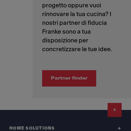
progetto oppure vuoi
rinnovare la tua cucina? I
nostri partner di fiducia
Franke sono a tua
disposizione per
Partner finder
Footer
HOME SOLUTIONS