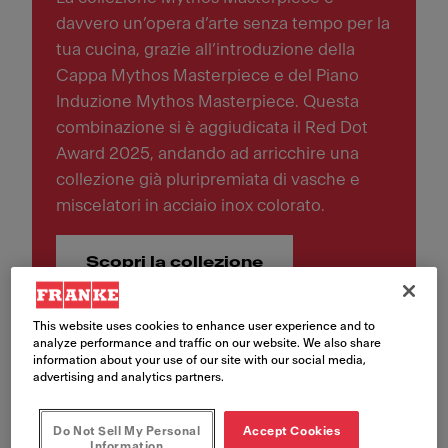
davvero un’opera d’arte senza tempo per la
tua cucina, grazie all’introduzione della
Cappa Mythos Masterpiece e del Piano
Induzione Mythos Masterpiece. Questa
combinazione si è aggiudicata il Red Dot
Award 2025, andando ad arricchire una
collezione già pluripremiata di vasche e
miscelatori in acciaio inox colorato.
Scopri la collezione
This website uses cookies to enhance user experience and to
analyze performance and traffic on our website. We also share
Premi 2024
information about your use of our site with our social media,
advertising and analytics partners.
Mythos Water Hub
Do Not Sell My Personal
Accept Cookies
Information