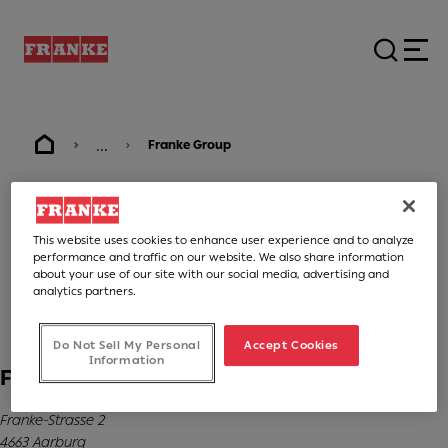
...
Franke Group
Вихідні дані
This website uses cookies to enhance user experience and to analyze
performance and traffic on our website. We also share information
about your use of our site with our social media, advertising and
analytics partners.
Do Not Sell My Personal
Accept Cookies
Information
Franke Management AG
Franke-Strasse 2
4663 Aarburg