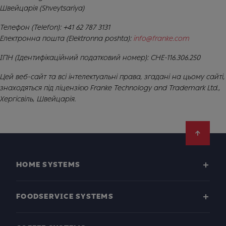
Швейцарія (Shveytsariya)
Телефон (Telefon): +41 62 787 3131
Електронна пошта (Elektronna poshta):
info@franke.com
ІПН (Ідентифікаційний податковий номер): CHE-116.306.250
Цей веб-сайт та всі інтелектуальні права, згадані на цьому сайті,
знаходяться під ліцензією Franke Technology and Trademark Ltd.,
Хергісвіль, Швейцарія.
Footer
HOME SYSTEMS
FOODSERVICE SYSTEMS