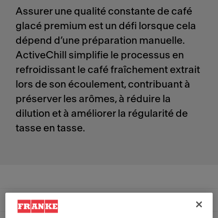
Assurer une qualité constante de café
glacé premium est un défi lorsque cela
dépend d’une préparation manuelle.
ActiveChill simplifie le processus en
refroidissant le café fraîchement extrait
lors de son écoulement, contribuant à
préserver les arômes, à réduire la
dilution et à améliorer la régularité de
tasse en tasse.
Technologie
Avantages
Produits