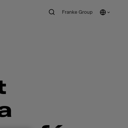
Franke Group
t
la