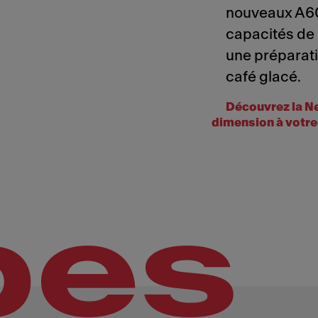
nouveaux A60
capacités de
une préparat
café glacé.
Découvrez la Ne
dimension à votre 
pes