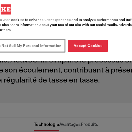
ation d’un
e uses cookies to enhance user experience and to analyze performance and traff
 premium
 also share information about your use of our site with our social media, adverti
artners.
 Not Sell My Personal Information
Accept Cookies
tante de café glacé premium est un déf
. ActiveChill simplifie le processus en
de son écoulement, contribuant à préser
la régularité de tasse en tasse.
Technologie
Avantages
Produits