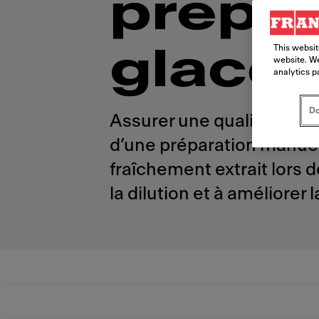
prépar
This websit
glacé
website. We
analytics p
Do
Assurer une qualité cons
d’une préparation manuelle
fraîchement extrait lors 
la dilution et à améliorer 