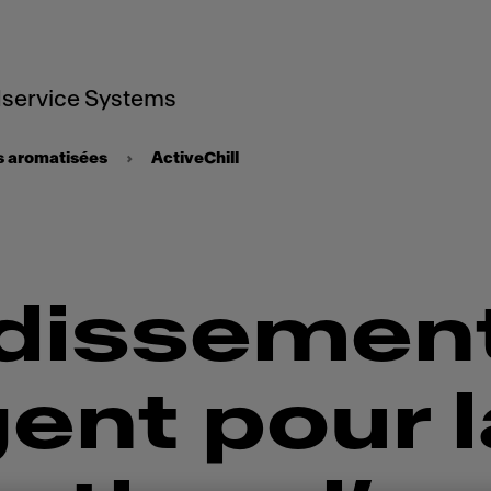
service Systems
s aromatisées
ActiveChill
idissemen
gent pour 