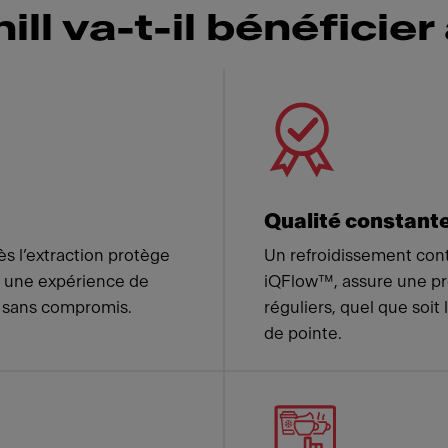
 va-t-il bénéficier 
 Franke
Qualité constant
s l’extraction protège
Un refroidissement cont
nt une expérience de
iQFlow™, assure une pré
t sans compromis.
réguliers, quel que soit 
de pointe.