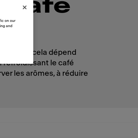
 café
ic on our
sing and
i lorsque cela dépend
 refroidissant le café
ver les arômes, à réduire