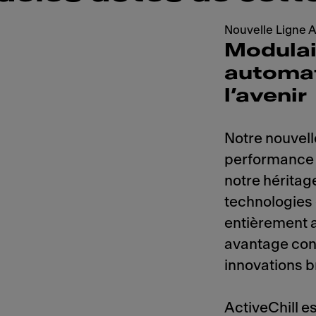
Nouvelle Ligne 
Modulai
automat
l’avenir
Notre nouvell
performance et
notre héritag
technologies 
entièrement 
avantage conc
innovations b
ActiveChill es