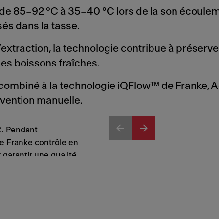
t de 85–92 °C à 35–40 °C lors de la son écoulemen
és dans la tasse.
xtraction, la technologie contribue à préserver 
des boissons fraîches.
combiné à la technologie iQFlow™ de Franke, Ac
vention manuelle.
°C. Pendant
de Franke contrôle en
 garantir une qualité