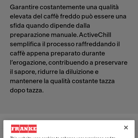
Garantire costantemente una qualità
elevata del caffè freddo può essere una
sfida quando dipende dalla
preparazione manuale. ActiveChill
semplifica il processo raffreddando il
caffè appena preparato durante
l’erogazione, contribuendo a preservare
il sapore, ridurre la diluizione e
mantenere la qualità costante tazza
dopo tazza.
Tecnologia
Vantaggi
Prodotti