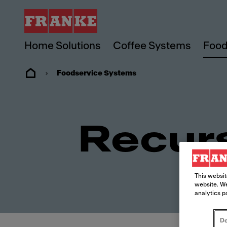
Home Solutions
Coffee Systems
Food
Foodservice Systems
Recur
This websit
website. We
analytics p
Do