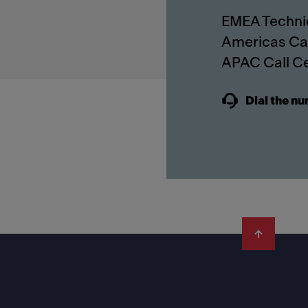
EMEA Techni
Americas Cal
Dial the nu