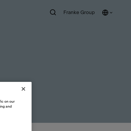
Franke Group
ic on our
sing and