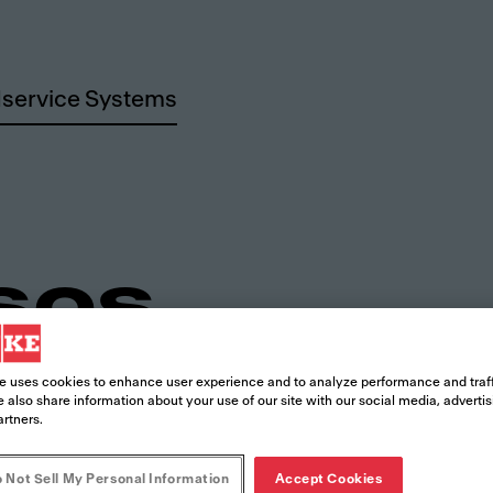
service Systems
sos
e uses cookies to enhance user experience and to analyze performance and traff
 also share information about your use of our site with our social media, adverti
artners.
 Not Sell My Personal Information
Accept Cookies