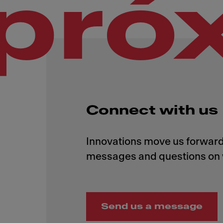
pró
Connect with us
Innovations move us forward,
Send us a message