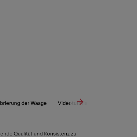
librierung der Waage
Videotutorial – Ändern der Menü
gende Qualität und Konsistenz zu