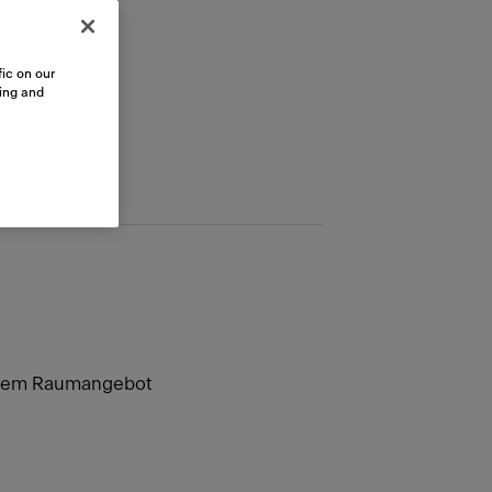
ic on our
sing and
eurem Raumangebot