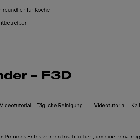
rfreundlich für Köche
antbetreiber
der – F3D
Videotutorial – Tägliche Reinigung
Videotutorial – Ka
n Pommes Frites werden frisch frittiert, um eine hervorra