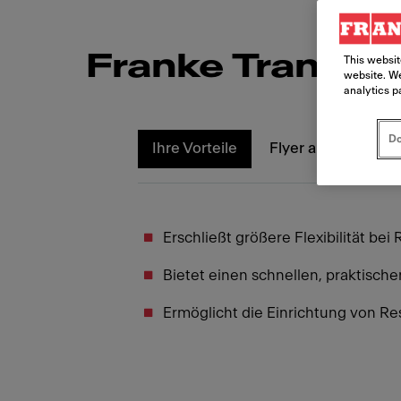
Franke Transpor
This websit
website. We
analytics p
Do
Ihre Vorteile
Flyer ansehen
Erschließt größere Flexibilität be
Bietet einen schnellen, praktisch
Ermöglicht die Einrichtung von 