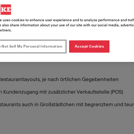
ter – Carrier Basket
e uses cookies to enhance user experience and to analyze performance and traff
 also share information about your use of our site with our social media, adverti
artners.
 Not Sell My Personal Information
Accept Cookies
Video ansehen
i Restaurantlayouts, je nach örtlichen Gegebenheiten
en Kundenzugang mit zusätzlicher Verkaufsstelle (POS)
Restaurants auch in Großstädtchen mit begrenztem und t