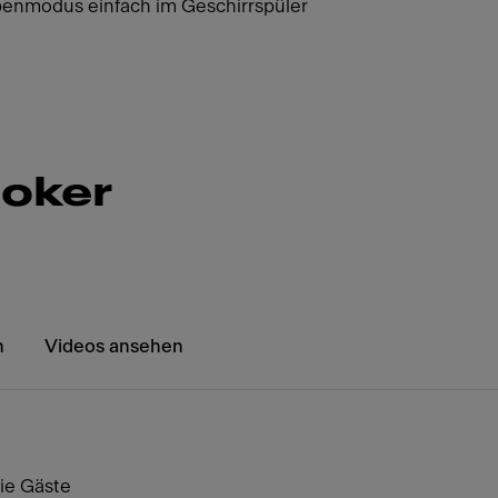
nmodus einfach im Geschirrspüler
ooker
n
Videos ansehen
die Gäste