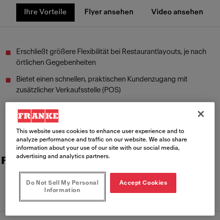
Ihre Vorteile
Flyer ansehen
Video ansehen
Erschließt größere Flexibilität bei Restaurantlayouts, je nach
örtlichen Gegebenheiten
Bietet einen schnellen, praktischen Kundenzugang mit
zusätzlicher Verkaufsstelle (POS)
Ermöglicht die Einrichtung von Restaurants auch in
Großstädtchen mit begrenztem und teurem Raumangebot
This website uses cookies to enhance user experience and to
analyze performance and traffic on our website. We also share
information about your use of our site with our social media,
advertising and analytics partners.
Franke Transporter – Clip & Bag
Do Not Sell My Personal
Accept Cookies
Information
Ihre Vorteile
Flyer ansehen
Video ansehen