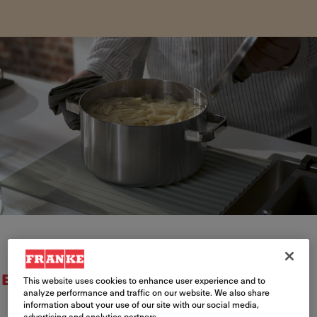
Einen Franke Partner finden →
This website uses cookies to enhance user experience and to
analyze performance and traffic on our website. We also share
information about your use of our site with our social media,
advertising and analytics partners.