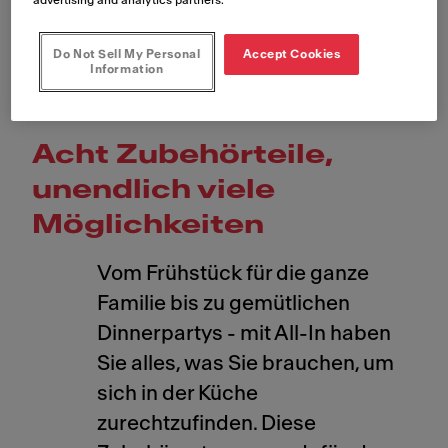
Do Not Sell My Personal
Accept Cookies
Information
Acht Zubehörteile,
unendlich viele
Möglichkeiten
Vom Frühstück für die ganze
Familie bis zu gemütlichen
Dinnerpartys - mit All-In haben
Sie alles, was Sie brauchen, um
sich in der Küche
zurechtzufinden. Diese