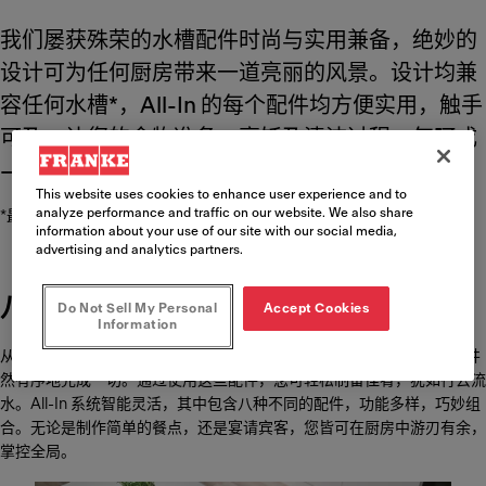
我们屡获殊荣的水槽配件时尚与实用兼备，绝妙的
设计可为任何厨房带来一道亮丽的风景。设计均兼
容任何水槽*，All-In 的每个配件均方便实用，触手
可及，让您的食物准备、烹饪及清洁过程一气呵成
—— 为您带来前所未有的流畅体验。
This website uses cookies to enhance user experience and to
analyze performance and traffic on our website. We also share
*最大款度 540 毫米
information about your use of our site with our social media,
advertising and analytics partners.
八大配件，巧妙组合
Do Not Sell My Personal
Accept Cookies
Information
从为全家准备早餐，到举办温馨的晚宴派对，All-In 配件让您在厨房中井
然有序地完成一切。通过使用这些配件，您可轻松制备佳肴，犹如行云流
水。All-In 系统智能灵活，其中包含八种不同的配件，功能多样，巧妙组
合。无论是制作简单的餐点，还是宴请宾客，您皆可在厨房中游刃有余，
掌控全局。