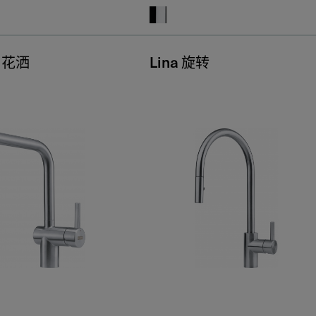
a 花洒
Lina 旋转