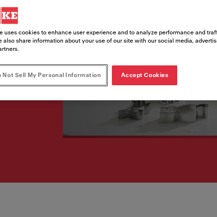
，并减少对环境的影
e uses cookies to enhance user experience and to analyze performance and traff
 also share information about your use of our site with our social media, adverti
artners.
 Not Sell My Personal Information
Accept Cookies
同时节省费用支出，并减少对环境的影响。