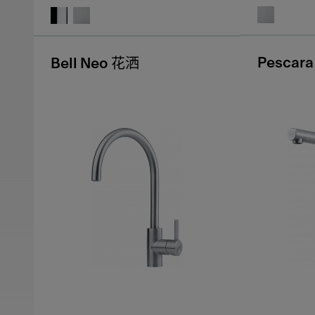
Pescar
Bell Neo 花洒