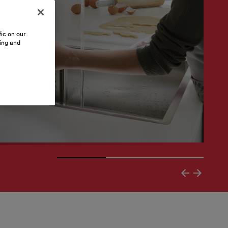
ic on our
sing and