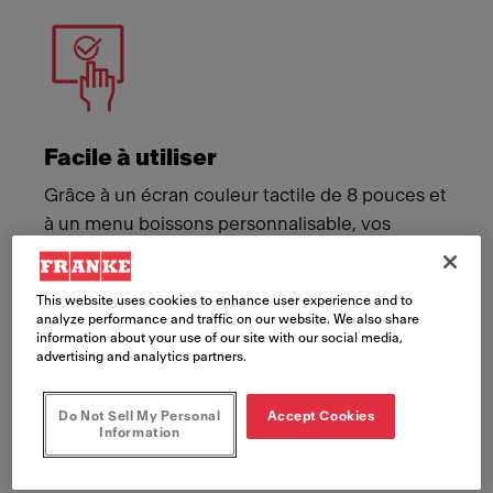
Facile à utiliser
Grâce à un écran couleur tactile de 8 pouces et
à un menu boissons personnalisable, vos
employés et vos clients pourront aisément
créer un moment café mémorable.
This website uses cookies to enhance user experience and to
analyze performance and traffic on our website. We also share
information about your use of our site with our social media,
advertising and analytics partners.
Do Not Sell My Personal
Accept Cookies
Information