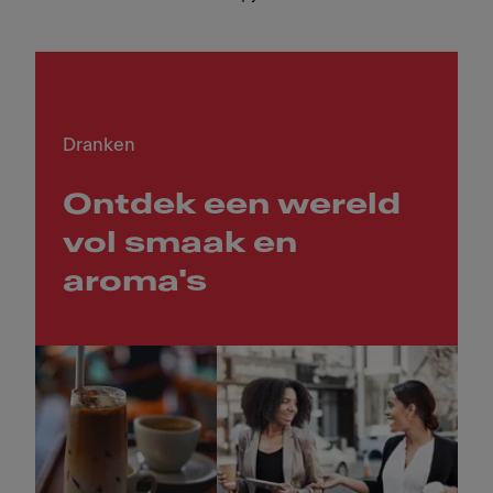
Dranken
Ontdek een wereld
vol smaak en
aroma's