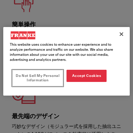
簡単操作
8インチのカラー タッチスクリーンによる簡単な操
作と、カスタマイズ可能なドリンク メニューで、
This website uses cookies to enhance user experience and to
スタッフにもお客様にもご満足いただけます。
analyze performance and traffic on our website. We also share
information about your use of our site with our social media,
advertising and analytics partners.
Do Not Sell My Personal
Accept Cookies
Information
最先端のデザイン
巧妙なデザイン（モジュラー式を採用した抽出ユニ