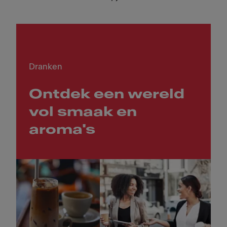
Dranken
Ontdek een wereld
vol smaak en
aroma's