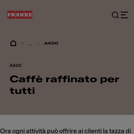
...
A400
A400
Caffè raffinato per
tutti
Ora ogni attività può offrire ai clienti la tazza di