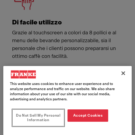
Di facile utilizzo
Grazie al touchscreen a colori da 8 pollici e al
menu delle bevande personalizzabile, sia il
personale che i clienti possono prepararsi un
ottimo caffè con facilità.
This website uses cookies to enhance user experience and to
analyze performance and traffic on our website. We also share
information about your use of our site with our social media,
advertising and analytics partners.
Do Not Sell My Personal
Accept Cookies
Information
Design all’avanguardia
L’A400 rende più accogliente il tuo spazio e il