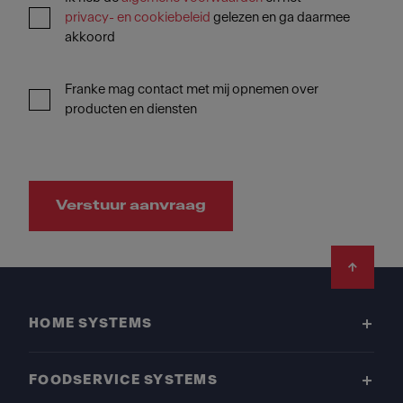
privacy- en cookiebeleid
gelezen en ga daarmee
akkoord
Franke mag contact met mij opnemen over
producten en diensten
Verstuur aanvraag
Footer
HOME SYSTEMS
FOODSERVICE SYSTEMS