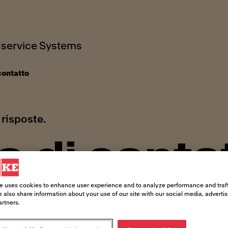
service Systems
contatto
risposte.
 di conta
e uses cookies to enhance user experience and to analyze performance and traff
commenti da condividere, siamo lieti di 
 also share information about your use of our site with our social media, adverti
artners.
tarti a creare le migliori esperienze di 