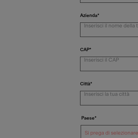
Azienda
*
CAP
*
Città
*
Paese
*