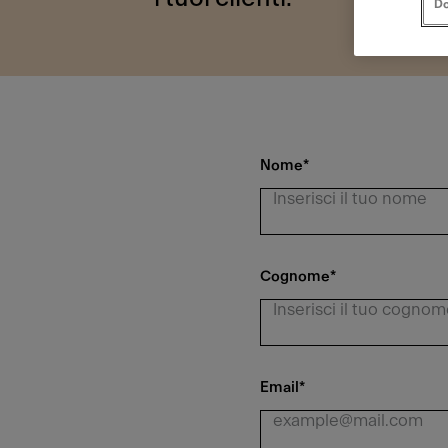
Do
Nome
*
Cognome
*
Email
*