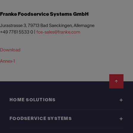
Franke Foodservice Systems GmbH
Jurastrasse 3, 79713 Bad Saeckingen, Allemagne
+49 7761 5533 0 |
fce-sales@franke.com
Download
Annex-1
Footer
HOME SOLUTIONS
FOODSERVICE SYSTEMS