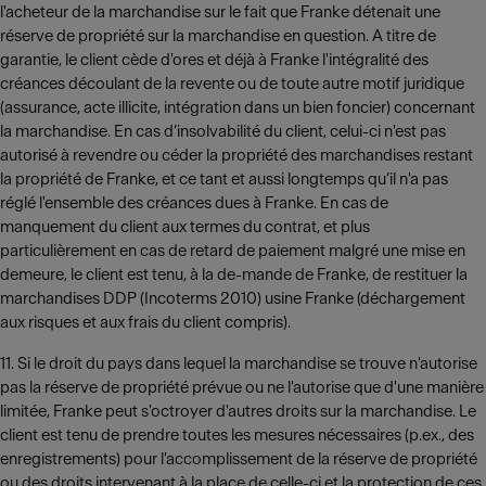
l'acheteur de la marchandise sur le fait que Franke détenait une
réserve de propriété sur la marchandise en question. A titre de
garantie, le client cède d'ores et déjà à Franke l'intégralité des
créances découlant de la revente ou de toute autre motif juridique
(assurance, acte illicite, intégration dans un bien foncier) concernant
la marchandise. En cas d’insolvabilité du client, celui-ci n'est pas
autorisé à revendre ou céder la propriété des marchandises restant
la propriété de Franke, et ce tant et aussi longtemps qu’il n'a pas
réglé l'ensemble des créances dues à Franke. En cas de
manquement du client aux termes du contrat, et plus
particulièrement en cas de retard de paiement malgré une mise en
demeure, le client est tenu, à la de-mande de Franke, de restituer la
marchandises DDP (Incoterms 2010) usine Franke (déchargement
aux risques et aux frais du client compris).
11. Si le droit du pays dans lequel la marchandise se trouve n'autorise
pas la réserve de propriété prévue ou ne l'autorise que d'une manière
limitée, Franke peut s'octroyer d'autres droits sur la marchandise. Le
client est tenu de prendre toutes les mesures nécessaires (p.ex., des
enregistrements) pour l'accomplissement de la réserve de propriété
ou des droits intervenant à la place de celle-ci et la protection de ces