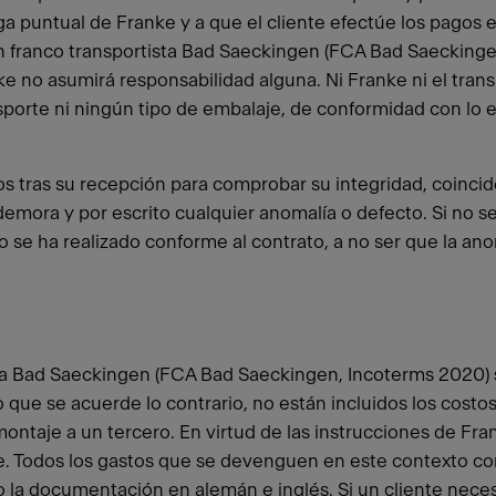
a puntual de Franke y a que el cliente efectúe los pagos e
on franco transportista Bad Saeckingen (FCA Bad Saeckinge
ke no asumirá responsabilidad alguna. Ni Franke ni el trans
sporte ni ningún tipo de embalaje, de conformidad con lo e
 tras su recepción para comprobar su integridad, coinciden
emora y por escrito cualquier anomalía o defecto. Si no se 
ro se ha realizado conforme al contrato, a no ser que la a
ta Bad Saeckingen (FCA Bad Saeckingen, Incoterms 2020) si
 que se acuerde lo contrario, no están incluidos los costos
taje a un tercero. En virtud de las instrucciones de Fran
. Todos los gastos que se devenguen en este contexto corre
o la documentación en alemán e inglés. Si un cliente neces