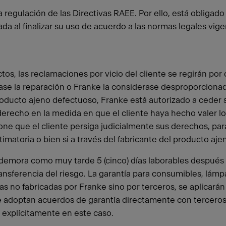
a la regulación de las Directivas RAEE. Por ello, está oblig
ada al finalizar su uso de acuerdo a las normas legales vige
os, las reclamaciones por vicio del cliente se regirán por 
se la reparación o Franke la considerase desproporcionada,
 producto ajeno defectuoso, Franke está autorizado a ceder 
derecho en la medida en que el cliente haya hecho valer lo
pone que el cliente persiga judicialmente sus derechos, par
matoria o bien si a través del fabricante del producto aje
 demora como muy tarde 5 (cinco) días laborables después 
transferencia del riesgo. La garantía para consumibles, lám
s no fabricadas por Franke sino por terceros, se aplicarán 
ke adoptan acuerdos de garantía directamente con terceros
 explícitamente en este caso.