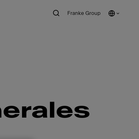
Franke Group
erales