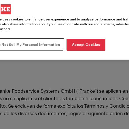
internacional (Versión: Diciembre de 20
e uses cookies to enhance user experience and to analyze performance and traff
 also share information about your use of our site with our social media, adverti
artners.
 Not Sell My Personal Information
Accept Cookies
anke Foodservice Systems GmbH ("Franke") se aplican en s
s no se aplican si el cliente es también el consumidor. Cu
to. Se excluyen de forma explícita los Términos y Condici
n de los diversos documentos, regirá el siguiente orden de 