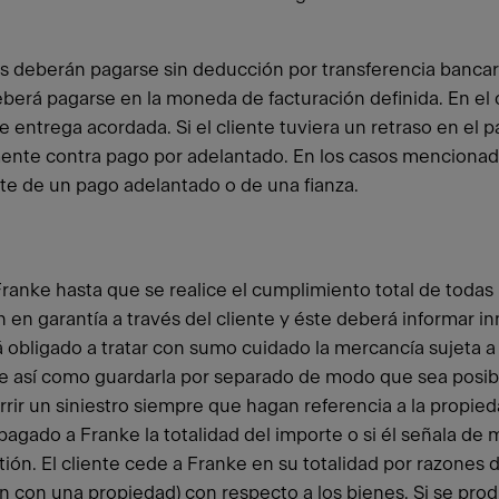
turas deberán pagarse sin deducción por transferencia banc
 deberá pagarse en la moneda de facturación definida. En e
 entrega acordada. Si el cliente tuviera un retraso en el 
amente contra pago por adelantado. En los casos menciona
te de un pago adelantado o de una fianza.
anke hasta que se realice el cumplimiento total de todas l
ón en garantía a través del cliente y éste deberá informar
tá obligado a tratar con sumo cuidado la mercancía sujeta 
ke así como guardarla por separado de modo que sea posib
ir un siniestro siempre que hagan referencia a la propieda
agado a Franke la totalidad del importe o si él señala de 
ión. El cliente cede a Franke en su totalidad por razones d
ción con una propiedad) con respecto a los bienes. Si se pro