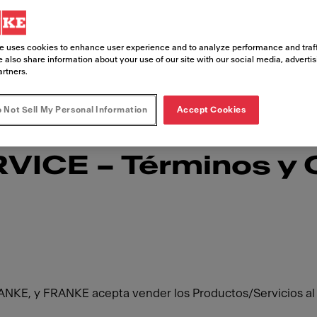
e uses cookies to enhance user experience and to analyze performance and traff
 also share information about your use of our site with our social media, adverti
artners.
 Not Sell My Personal Information
Accept Cookies
ICE – Términos y 
FRANKE, y FRANKE acepta vender los Productos/Servicios al