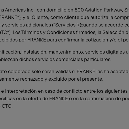
s Americas Inc., con domicilio en 800 Aviation Parkway, S
RANKE”), y el Cliente, como cliente que autoriza la compra
y servicios adicionales (“Servicios”) (cuando se acuerde c
C”). Los Términos y Condiciones firmados, la Selección d
cibidos por FRANKE para confirmar la cotización y/o el p
ificación, instalación, mantenimiento, servicios digitales
blezcan dichos servicios comerciales particulares.
ato celebrado solo serán válidas si FRANKE las ha aceptad
samente rechazado y excluido por el presente.
z e interpretación en caso de conflicto entre los siguiente
pecíficas en la oferta de FRANKE o en la confirmación de 
s GTC.