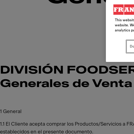
This websit
website. We
analytics p
Do
DIVISIÓN FOODSERV
Generales de Venta
1 General
1.1 El Cliente acepta comprar los Productos/Servicios a 
establecidos en el presente documento.