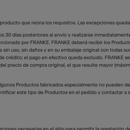
un producto que reúna los requisitos. Las excepciones que
los 30 días posteriores al envío y realizarse inmediatame
cionado por FRANKE. FRANKE deberá recibir los Productos 
 sin uso, sin daños y en su embalaje original con todas s
e crédito; el pago en efectivo queda excluido. FRANKE se 
el precio de compra original, el que resulte mayor (máxim
algunos Productos fabricados especialmente no pueden dev
dentificar este tipo de Productos en el pedido y contactar 
laciones necesarias en el sitio para permitir la prestación d