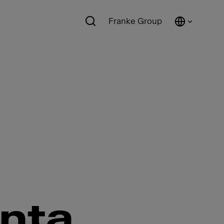
Franke Group
nta