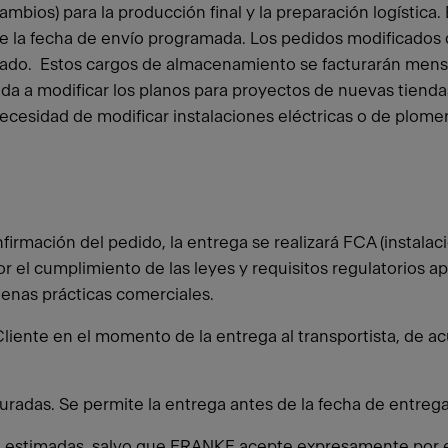
bios) para la producción final y la preparación logística. 
 la fecha de envío programada. Los pedidos modificados d
ado. Estos cargos de almacenamiento se facturarán mens
da a modificar los planos para proyectos de nuevas tienda
necesidad de modificar instalaciones eléctricas o de plom
onfirmación del pedido, la entrega se realizará FCA (insta
por el cumplimiento de las leyes y requisitos regulatorios
uenas prácticas comerciales.
l Cliente en el momento de la entrega al transportista, de 
uradas. Se permite la entrega antes de la fecha de entrega
on estimadas, salvo que FRANKE acepte expresamente por e