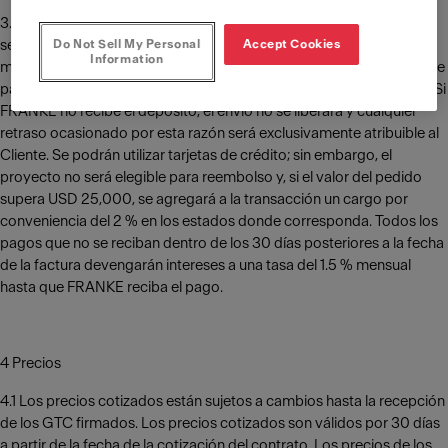
3.1 FRANKE deberá recibir las condiciones de pago con depósito,
según se especifica en la factura de depósito/pago anticipado a
Do Not Sell My Personal
Accept Cookies
Information
más tardar 21 días antes de la fecha de envío requerida por el Cliente
para ser elegible para el reembolso y/o evitar demoras en el envío. Si
FRANKE no recibe el depósito, el envío no se liberará y cualquier
retraso ocasionado por esta razón será exclusivamente atribuible al
Cliente. Se podrán utilizar tarjetas de crédito; sin embargo, el
proyecto no será elegible para reembolso y, si el valor del pedido
supera USD 25,000, se agregará a la transacción un cargo por
conveniencia del 2 % en los estados donde corresponda. Todos los
pagos que no se reciban dentro de los 30 días posteriores a la fecha
de la factura devengarán intereses a una tasa del 1.5 % mensual
hasta que FRANKE reciba el pago.
4 Precios
4.1 Los precios cotizados están sujetos a cambios hasta la recepción
de los GTC firmados. Los precios cotizados son válidos por 30 días
a partir de la fecha de la cotización del contrato. Los precios de los