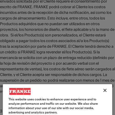
enviados solicitada por el Cliente requiere el consentimiento por
escrito de FRANKE. FRANKE podrá cobrar al Cliente los costos
incurridos antes de la recepción de dicha notificación, así como los
cargos de almacenamiento. Esto incluye, entre otros, todos los
Productos adquiridos que no puedan ser utilizados en otros
proyectos, los honorarios de diseño, el flete aplicable y/o la mano de
obra. Si el/los Producto(s) son personalizados, el Cliente estará
obligado a pagar todos los costos asociados al/a los Producto(s)
tras la aceptación por parte de FRANKE. El Cliente tendrá derecho a
un crédito si FRANKE logra revender el/los Producto(s). Si la
mercancía se solicita con un plazo de entrega reducido (definido por
la hoja de revisión del proyecto o por acuerdo verbal con el
representante de ventas), los costos de flete aéreo serán cargados al
Cliente, y el Cliente acepta ser responsable de dichos cargos. La
suspensión de un pedido no podrá realizarse con menos de 1 mes de
antelación a la fecha de envío programada y no podrá exceder los 3
meses.
This website uses cookies to enhance user experience and to
analyze performance and traffic on our website. We also share
information about your use of our site with our social media,
3 Pagos
advertising and analytics partners.