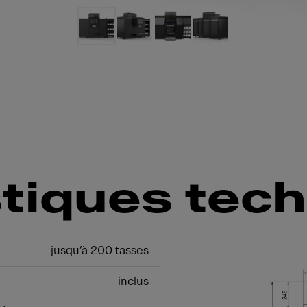
stiques tec
jusqu’à 200 tasses
inclus