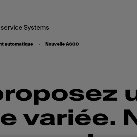
service Systems
nt automatique
Nouvelle A600
proposez 
 variée. 