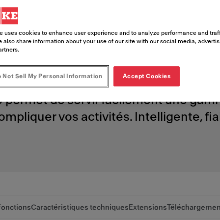
ons un bo
e uses cookies to enhance user experience and to analyze performance and traff
ionnement
 also share information about your use of our site with our social media, adverti
artners.
 Not Sell My Personal Information
Accept Cookies
ste à vos clients, déchargez votre équi
00 permet de servir facilement une gam
ompliquer vos activités. Intelligente, f
Fonctions
Caractéristiques techniques
Extensions
Téléchargemen