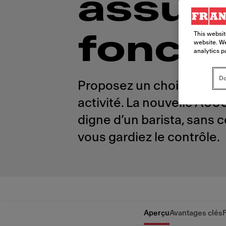
assur
This websit
fonct
website. We
analytics p
Do
Proposez un choix plus va
activité. La nouvelle A6
digne d’un barista, sans c
vous gardiez le contrôle.
Aperçu
Avantages clés