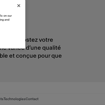
n
ic on our
.
sing and
pe, et boostez votre
me variée d’une qualité
iable et conçue pour que
ts
Technologies
Contact