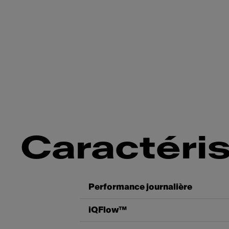
Slide 1 of 4
Caractéri
Performance journalière
iQFlow™