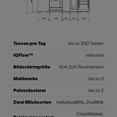
Tassen pro Tag
bis zu 200 Tassen
iQFlow™
inklusive
Bildschirmgröße
10,4-Zoll-Touchscreen
Mahlwerke
bis zu 3
Pulverdosierer
bis zu 2
Zwei Milchsorten
IndividualMilk, DualMilk
CleanMaster,