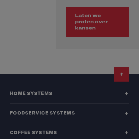
Laten we
praten over
kansen
Footer
HOME SYSTEMS
FOODSERVICE SYSTEMS
COFFEE SYSTEMS