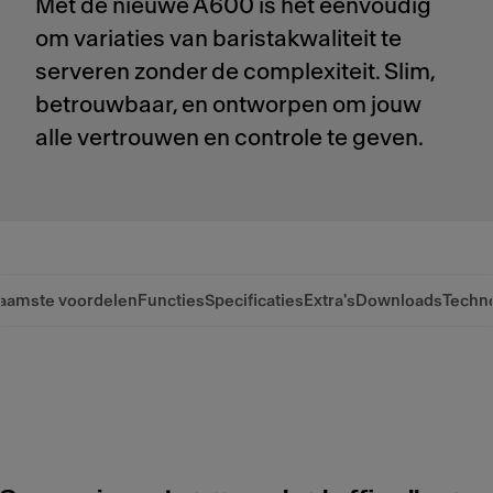
Met de nieuwe A600 is het eenvoudig
om variaties van baristakwaliteit te
serveren zonder de complexiteit. Slim,
betrouwbaar, en ontworpen om jouw
alle vertrouwen en controle te geven.
aamste voordelen
Functies
Specificaties
Extra's
Downloads
Techn