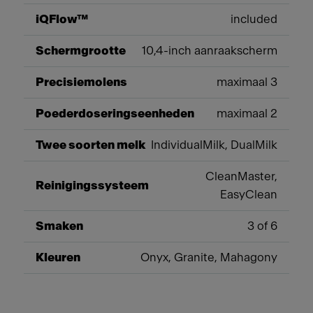
iQFlow™
included
Schermgrootte
10,4-inch aanraakscherm
Precisiemolens
maximaal 3
Poederdoseringseenheden
maximaal 2
Twee soorten melk
IndividualMilk, DualMilk
CleanMaster,
Reinigingssysteem
EasyClean
Smaken
3 of 6
Kleuren
Onyx, Granite, Mahagony