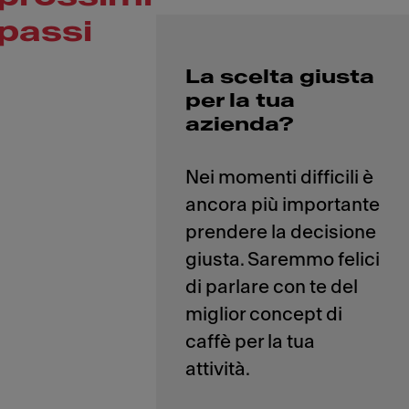
passi
La scelta giusta
per la tua
azienda?
Nei momenti difficili è
ancora più importante
prendere la decisione
giusta. Saremmo felici
di parlare con te del
miglior concept di
caffè per la tua