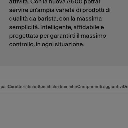
attività. Con la nuova A600 potrai
servire un'ampia varietà di prodotti di
qualità da barista, con la massima
semplicità. Intelligente, affidabile e
progettata per garantirti il massimo
controllo, in ogni situazione.
pali
Caratteristiche
Specifiche tecniche
Componenti aggiuntivi
Do