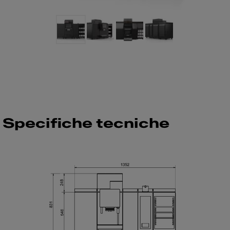
Slide 1 of 4
Specifiche tecniche