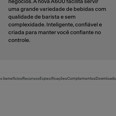
negócios. A nova A600 facilita servir
uma grande variedade de bebidas com
qualidade de barista e sem
complexidade. Inteligente, confiável e
criada para manter você confiante no
controle.
is benefícios
Recursos
Especificações
Complementos
Downloads