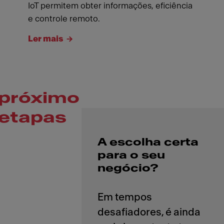
IoT permitem obter informações, eficiência
e controle remoto.
Ler mais
próximo
etapas
A escolha certa
para o seu
negócio?
Em tempos
desafiadores, é ainda