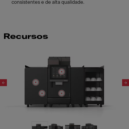
consistentes e de alta qualidade.
Recursos
Slide 1 of 4