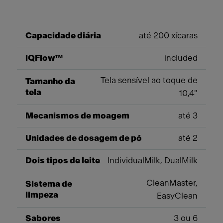
Capacidade diária
até 200 xícaras
iQFlow™
included
Tela sensível ao toque de
Tamanho da
tela
10,4"
Mecanismos de moagem
até 3
Unidades de dosagem de pó
até 2
Dois tipos de leite
IndividualMilk, DualMilk
CleanMaster,
Sistema de
limpeza
EasyClean
Sabores
3 ou 6