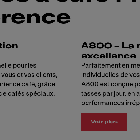
férence
tion
A800 – La 
excellence
elle pour les
Parfaitement en me
vous et vos clients,
individuelles de vo
ience café, grâce
A800 est conçue po
 de cafés spéciaux.
tasses par jour, en 
performances irrép
Voir plus