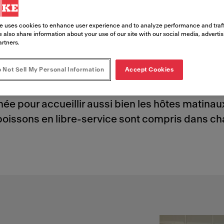
e uses cookies to enhance user experience and to analyze performance and traff
 also share information about your use of our site with our social media, adverti
artners.
al rénové Perry Center, le Holiday Inn Express
 Not Sell My Personal Information
Accept Cookies
rnée pour accueillir aussi bien les hôtes matina
 boissons en libre-service sont compris dans c