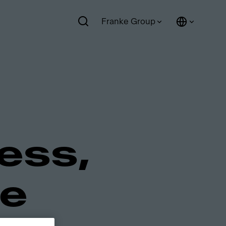
Franke Group
ess,
se