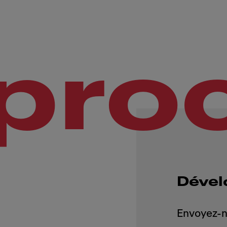
pro
Dével