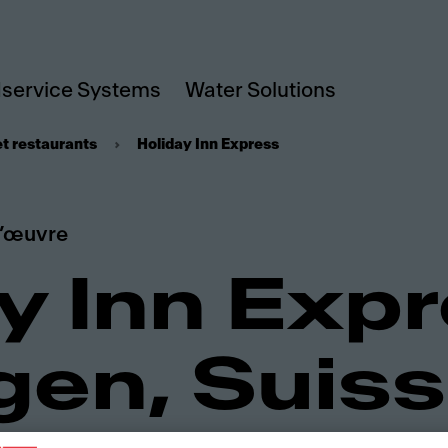
service Systems
Water Solutions
et restaurants
Holiday Inn Express
l’œuvre
y Inn Expr
gen, Suis