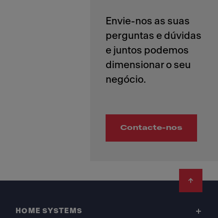
Envie-nos as suas
perguntas e dúvidas
e juntos podemos
dimensionar o seu
Contacte-nos
Footer
HOME SYSTEMS