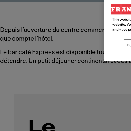
This websit
website. We
Depuis l’ouverture du centre commercial région
analytics p
que compte l’hôtel.
Do
Le bar café Express est disponible toute la jou
détendre. Un petit déjeuner continental et des
Le