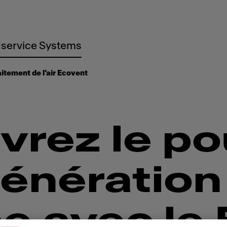
service Systems
aitement de l’air Ecovent
rez le po
génération
e avec le