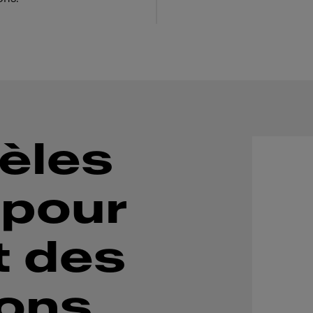
èles
 pour
t des
ions