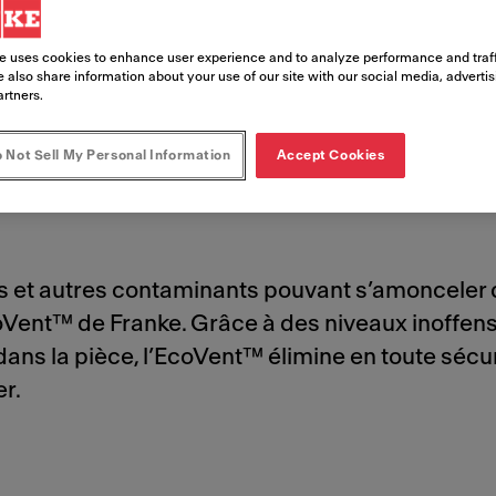
nt™
e uses cookies to enhance user experience and to analyze performance and traff
 also share information about your use of our site with our social media, adverti
artners.
 Not Sell My Personal Information
Accept Cookies
es et autres contaminants pouvant s’amonceler 
oVent™ de Franke. Grâce à des niveaux inoffens
ns la pièce, l’EcoVent™ élimine en toute sécuri
r.