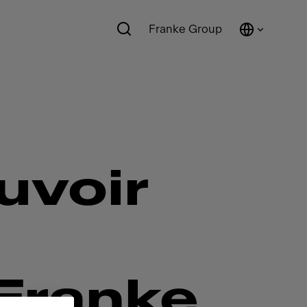
Franke Group
uvoir
 Franke