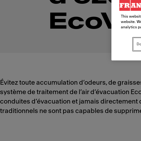
EcoVe
This websit
website. We
analytics p
Do
Évitez toute accumulation d’odeurs, de graiss
système de traitement de l’air d’évacuation Ec
conduites d’évacuation et jamais directement da
traditionnels ne sont pas capables de supprime