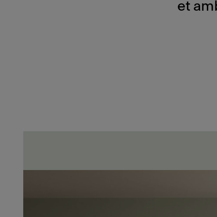
et am