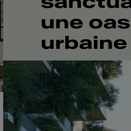
sanctua
une oas
urbaine