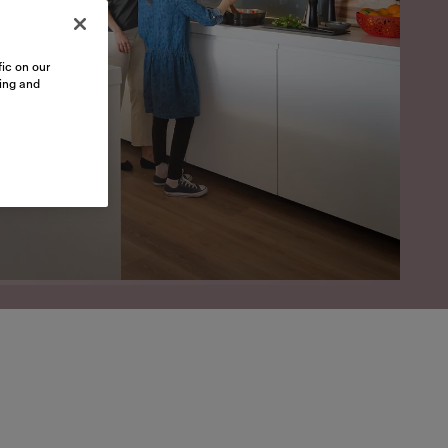
ic on our
sing and