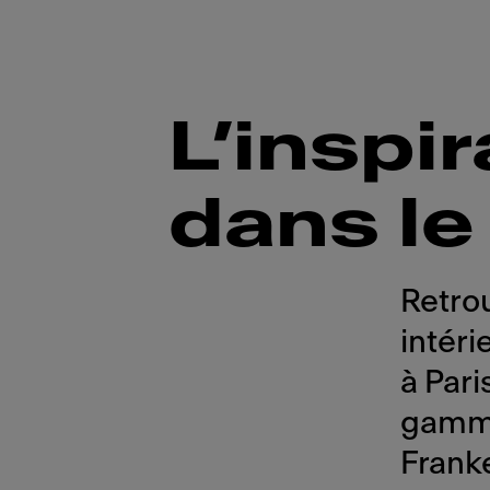
L’inspi
dans l
Retrou
intéri
à Pari
gamme
Frank