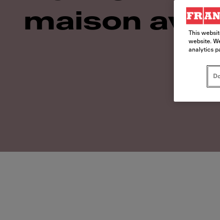
maison avec
This websit
website. We
analytics p
Do