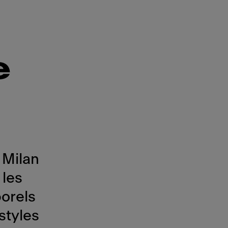
e
 Milan
 les
orels
styles