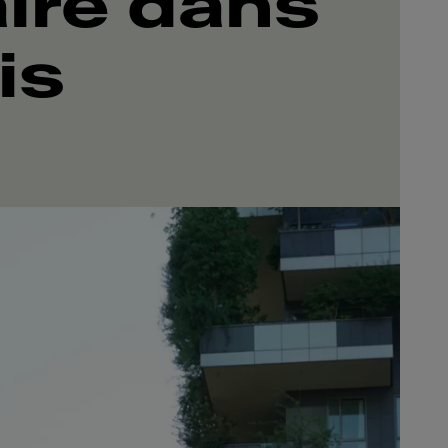
ire dans
is