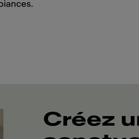
biances.
Créez u