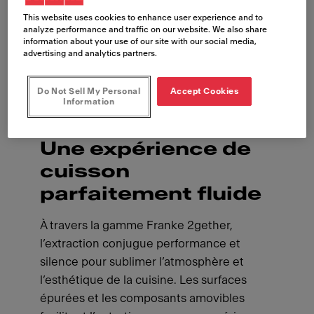
This website uses cookies to enhance user experience and to
analyze performance and traffic on our website. We also share
information about your use of our site with our social media,
advertising and analytics partners.
Do Not Sell My Personal
Accept Cookies
Information
Une expérience de
cuisson
parfaitement fluide
À travers la gamme Franke 2gether,
l’extraction conjugue performance et
silence pour sublimer l’atmosphère et
l’esthétique de la cuisine. Les surfaces
épurées et les composants amovibles