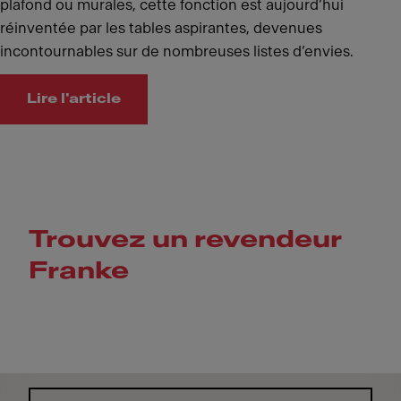
plafond ou murales, cette fonction est aujourd’hui
réinventée par les tables aspirantes, devenues
incontournables sur de nombreuses listes d’envies.
Lire l'article
Trouvez un revendeur
Franke
Skip map