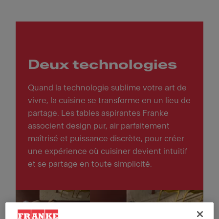
Deux technologies
Quand la technologie sublime votre art de
vivre, la cuisine se transforme en un lieu de
partage. Les tables aspirantes Franke
associent design pur, air parfaitement
maîtrisé et puissance discrète, pour créer
une expérience où cuisiner devient intuitif
et se partage en toute simplicité.