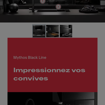
Slide 1 of 3
Mythos Black Line
Impressionnez vos
convives