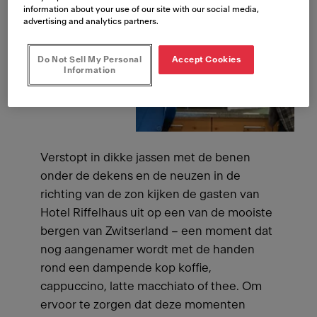
information about your use of our site with our social media,
advertising and analytics partners.
Do Not Sell My Personal
Accept Cookies
Information
Verstopt in dikke jassen met de benen
onder de dekens en de neuzen in de
richting van de zon kijken de gasten van
Hotel Riffelhaus uit op een van de mooiste
bergen van Zwitserland – een moment dat
nog aangenamer wordt met de handen
rond een dampende kop koffie,
cappuccino, latte macchiato of thee. Om
ervoor te zorgen dat deze momenten