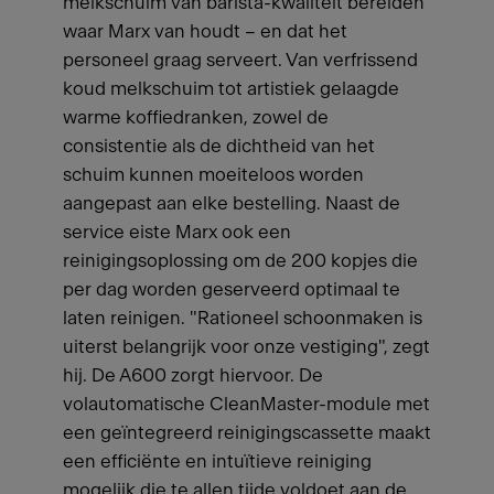
melkschuim van barista-kwaliteit bereiden
waar Marx van houdt – en dat het
personeel graag serveert. Van verfrissend
koud melkschuim tot artistiek gelaagde
warme koffiedranken, zowel de
consistentie als de dichtheid van het
schuim kunnen moeiteloos worden
aangepast aan elke bestelling. Naast de
service eiste Marx ook een
reinigingsoplossing om de 200 kopjes die
per dag worden geserveerd optimaal te
laten reinigen. "Rationeel schoonmaken is
uiterst belangrijk voor onze vestiging", zegt
hij. De A600 zorgt hiervoor. De
volautomatische CleanMaster-module met
een geïntegreerd reinigingscassette maakt
een efficiënte en intuïtieve reiniging
mogelijk die te allen tijde voldoet aan de