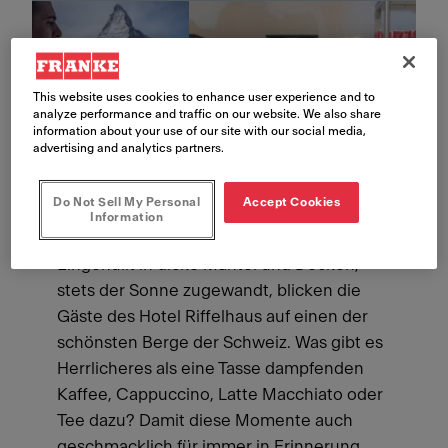
This website uses cookies to enhance user experience and to
analyze performance and traffic on our website. We also share
information about your use of our site with our social media,
advertising and analytics partners.
Do Not Sell My Personal
Accept Cookies
Information
Eingehüllt in dicke Mäntel und Decken,
stets der Sonne zugewandt, blicken die
Gäste des Hotel Riffelhaus auf einen der
schönsten Berge der Schweiz. Was gibt es
Herrlicheres als eine Tasse dampfenden
Kaffee, Cappuccino, Latte Macchiato oder
Tee dazu? Damit diese Momente auch
geschmacklich für immer in Erinnerung