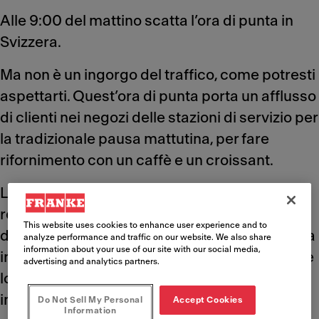
Alle 9:00 del mattino scatta l’ora di punta in
Svizzera.
Ma non è un ingorgo del traffico, come potresti
aspettarti. Quest’ora di punta porta un afflusso
di clienti nei negozi delle stazioni di servizio per
la tradizionale pausa mattutina, per fare
rifornimento con un caffè e un croissant.
Landi Sursee, uno dei principali operatori
regionali di stazioni di servizio e negozi al
This website uses cookies to enhance user experience and to
dettaglio, si è abituato a un’attività così intensa
analyze performance and traffic on our website. We also share
information about your use of our site with our social media,
in questo e in altri momenti di punta, quando le
advertising and analytics partners.
loro macchine da caffè funzionano quasi
ininterrottamente.
Do Not Sell My Personal
Accept Cookies
Information