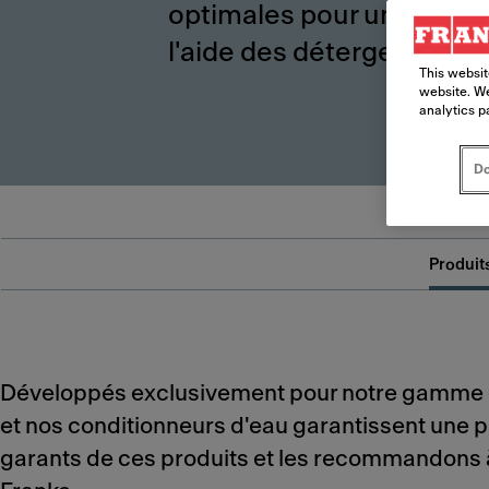
optimales pour une qualit
l'aide des détergents pou
This websit
website. We
analytics p
Do
Produit
Développés exclusivement pour notre gamme c
et nos conditionneurs d'eau garantissent une 
garants de ces produits et les recommandons à