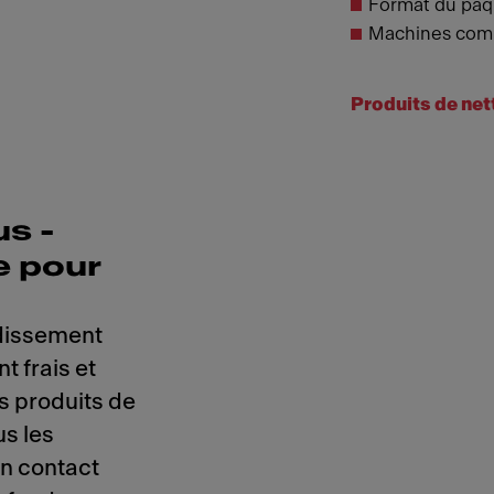
Format du paq
Machines compa
Produits de ne
us -
e pour
idissement
t frais et
os produits de
s les
n contact