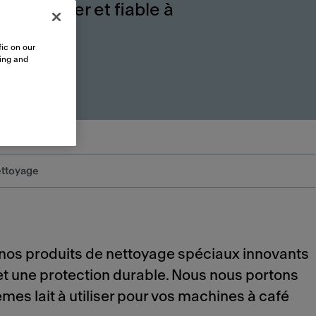
e régulier et fiable à
ic on our
sing and
ttoyage
os produits de nettoyage spéciaux innovants
et une protection durable. Nous nous portons
s lait à utiliser pour vos machines à café