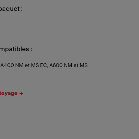
paquet :
patibles :
A400 NM et MS EC, A600 NM et MS
ttoyage