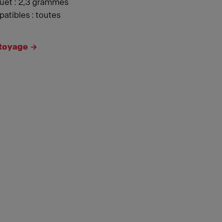
uet : 2,3 grammes
tibles : toutes
ttoyage