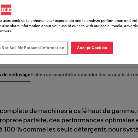
é de café constante grâce à un nettoyag
r systèmes lait Franke.
e uses cookies to enhance user experience and to analyze performance and traff
 also share information about your use of our site with our social media, adverti
artners.
 Not Sell My Personal Information
Accept Cookies
s de nettoyage
Fiches de sécurité
Commander des produits de ne
omplète de machines à café haut de gamme, n
propreté parfaite, des performances optimales 
 100 % comme les seuls détergents pour système