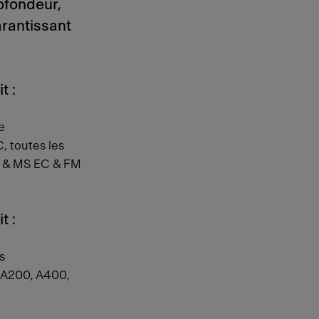
rofondeur,
arantissant
t :
e
, toutes les
 & MS EC & FM
t :
s
’A200, A400,