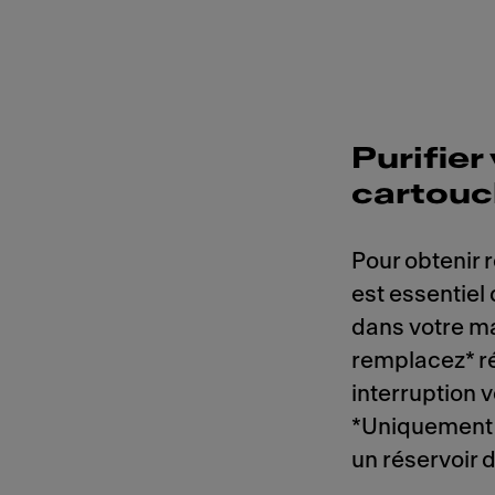
Purifier
cartouch
Pour obtenir r
est essentiel 
dans votre ma
remplacez* r
interruption vo
*Uniquement 
un réservoir 