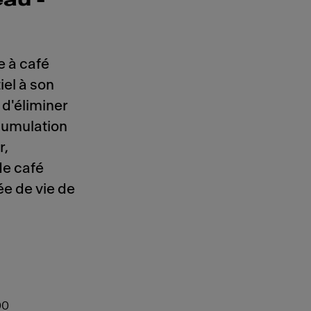
au -
e à café
iel à son
 d'éliminer
ccumulation
r,
de café
ée de vie de
00