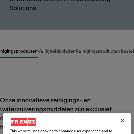
Solutions.
inigingsproducten
Veiligheidsbladen
Reinigingsproducten bestel
Onze innovatieve reinigings- en
waterzuiveringsmiddelen zijn exclusief
ontwikkeld voor ons volledige aanbod aan
hoogwaardige koffiemachines en garanderen
This website uses cookies to enhance user experience and to