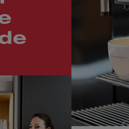
e
 de