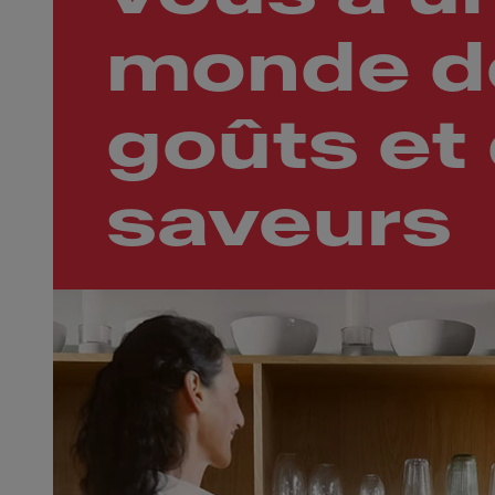
monde d
goûts et
saveurs