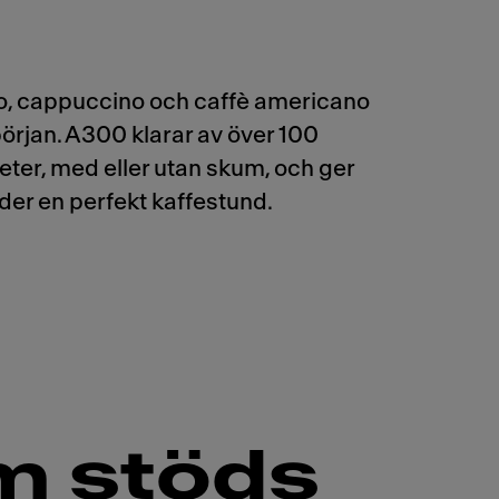
o, cappuccino och caffè americano
början. A300 klarar av över 100
teter, med eller utan skum, och ger
der en perfekt kaffestund.
om stöds