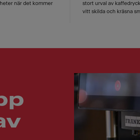
heter när det kommer
stort urval av kaffedryc
vitt skilda och kräsna s
pp
av