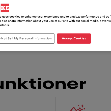
e uses cookies to enhance user experience and to analyze performance and traff
 also share information about your use of our site with our social media, adverti
artners.
kopp riktigt gott kaffe. Vår prisbelönta kaffema
 Not Sell My Personal Information
Accept Cookies
 kopp av hög kvalitet . Med vårt EasyClean-sys
ier eller kontor.
unktioner
 Franke