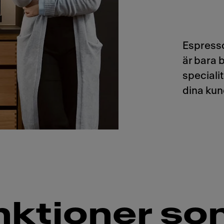
Espress
är bara 
speciali
dina kun
unktioner s