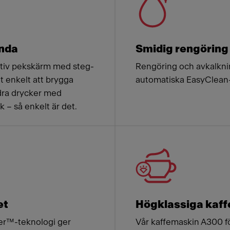
ända
Smidig rengöring
itiv pekskärm med steg-
Rengöring och avkalknin
t enkelt att brygga
automatiska EasyClean
dra drycker med
k – så enkelt är det.
et
Högklassiga kaff
er™-teknologi ger
Vår kaffemaskin A300 fö