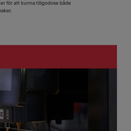
ker för att kunna tillgodose både
maker.