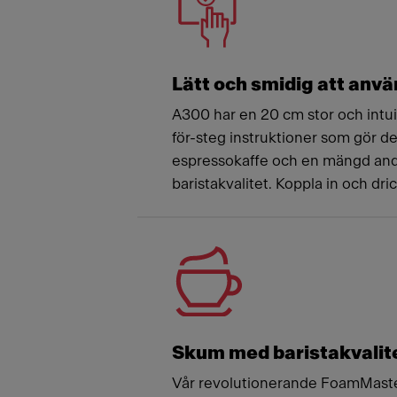
Lätt och smidig att anv
A300 har en 20 cm stor och intu
för-steg instruktioner som gör de
espressokaffe och en mängd an
baristakvalitet. Koppla in och dric
Skum med baristakvalit
Vår revolutionerande FoamMast