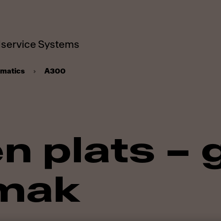
service Systems
omatics
A300
en plats – 
smak