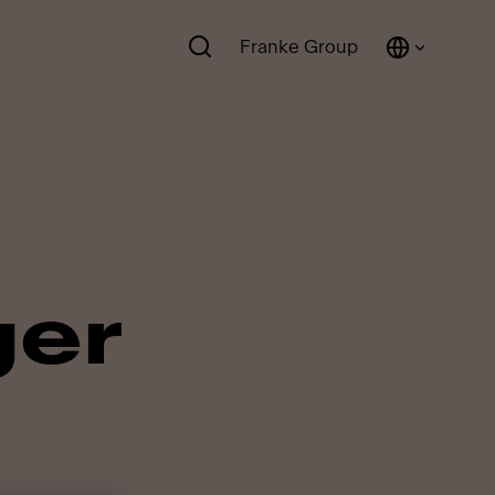
Franke Group
ger