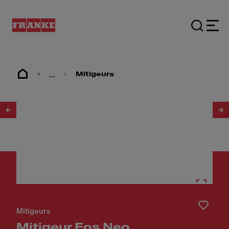
...
Mitigeurs
1
/
4
Mitigeurs
Mitigeur Eos Neo