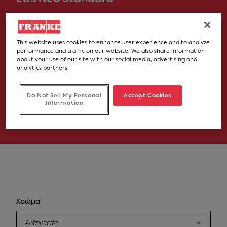
Νούμερο Άρθρου
115.0628.253
This website uses cookies to enhance user experience and to analyze
performance and traffic on our website. We also share information
€ 430.00
about your use of our site with our social media, advertising and
analytics partners.
Στην τιμή συμπεριλαμβάνεται ο Φ.Π.Α. 24%
Do Not Sell My Personal
Accept Cookies
Information
Σημεία Πώλησης
Χρώμα
Anthracite